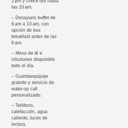
2 pm y check-out hasta
las 10 am.
– Desayuno buffet de
6 am a 10 am, con
opción de box
breakfast antes de las
6 am.
– Mesa de té e
infusiones disponible
todo el día.
– Guardaequipaje
gratuito y servicio de
wake-up call
personalizado.
– Teléfono,
calefacción, agua
caliente, luces de
lectura.